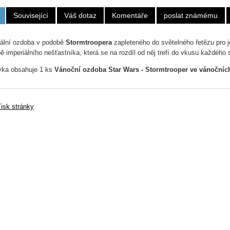
Související
Váš dotaz
Komentáře
poslat známému
nální ozdoba v podobě
Stormtroopera
zapleteného do světelného řetězu pro 
ě imperiálního nešťastníka, která se na rozdíl od něj trefí do vkusu každéh
ka obsahuje 1 ks
Vánoční ozdoba Star Wars - Stormtrooper ve vánočníc
isk stránky