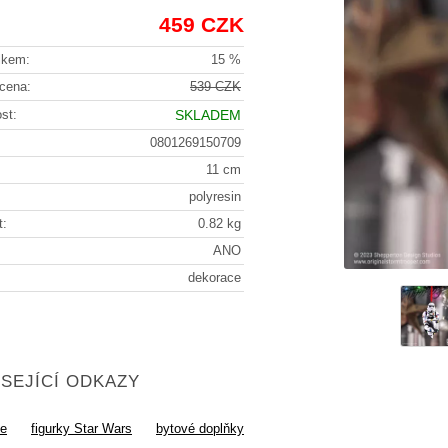
459 CZK
lkem:
15 %
cena:
539 CZK
st:
SKLADEM
0801269150709
11 cm
polyresin
t:
0.82 kg
ANO
dekorace
SEJÍCÍ ODKAZY
ce
figurky Star Wars
bytové doplňky