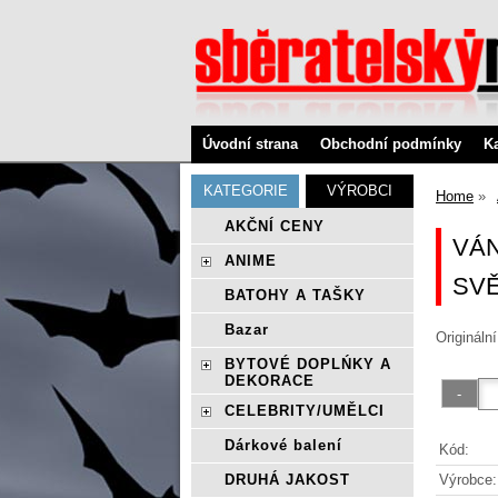
Úvodní strana
Obchodní podmínky
K
KATEGORIE
VÝROBCI
Home
AKČNÍ CENY
VÁ
ANIME
SV
BATOHY A TAŠKY
Bazar
Origináln
BYTOVÉ DOPLŃKY A
DEKORACE
CELEBRITY/UMĚLCI
Dárkové balení
Kód:
Výrobce:
DRUHÁ JAKOST