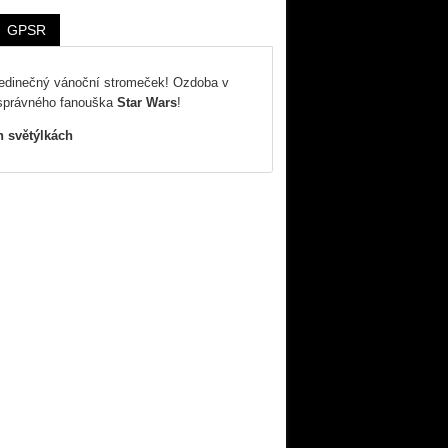
GPSR
jedinečný vánoční stromeček! Ozdoba v
o správného fanouška
Star Wars
!
h světýlkách