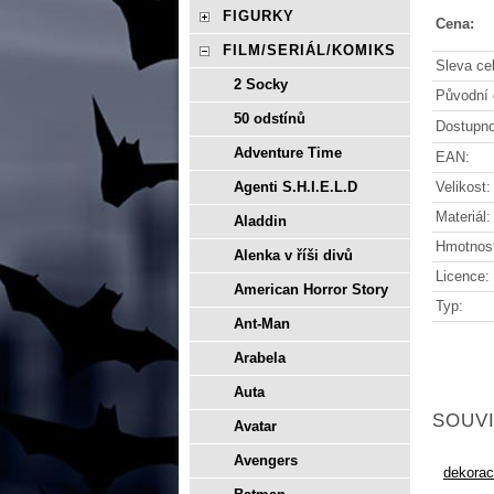
FIGURKY
Cena:
FILM/SERIÁL/KOMIKS
Sleva ce
2 Socky
Původní 
50 odstínů
Dostupno
Adventure Time
EAN:
Velikost:
Agenti S.H.I.E.L.D
Materiál:
Aladdin
Hmotnos
Alenka v říši divů
Licence:
American Horror Story
Typ:
Ant-Man
Arabela
Auta
SOUVI
Avatar
Avengers
dekora