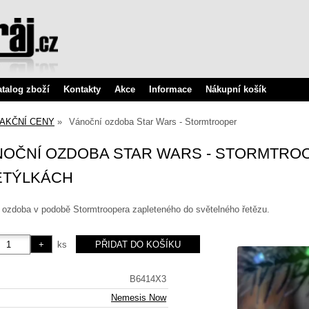
atalog zboží
Kontakty
Akce
Informace
Nákupní košík
AKČNÍ CENY
Vánoční ozdoba Star Wars - Stormtrooper
NOČNÍ OZDOBA STAR WARS - STORMTRO
ĚTÝLKÁCH
í ozdoba v podobě Stormtroopera zapleteného do světelného řetězu.
ks
B6414X3
Nemesis Now