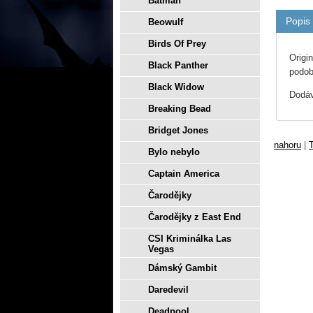
Batman
Popis
Beowulf
Birds Of Prey
Origi
Black Panther
podob
Black Widow
Dodáv
Breaking Bead
Bridget Jones
nahoru
|
T
Bylo nebylo
Captain America
Čarodějky
Čarodějky z East End
CSI Kriminálka Las
Vegas
Dámský Gambit
Daredevil
Deadpool