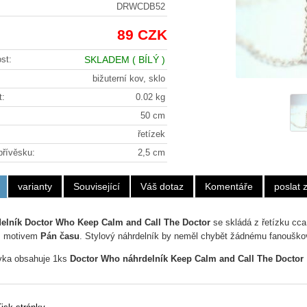
DRWCDB52
89 CZK
st:
SKLADEM
( BÍLÝ )
bižuterní kov, sklo
t:
0.02 kg
50 cm
řetízek
přívěsku:
2,5 cm
varianty
Související
Váš dotaz
Komentáře
poslat
elník Doctor Who Keep Calm and Call The Doctor
se skládá z řetízku cca
s motivem
Pán času
. Stylový náhrdelník by neměl chybět žádnému fanouškovi
ka obsahuje 1ks
Doctor Who náhrdelník Keep Calm and Call The Doctor