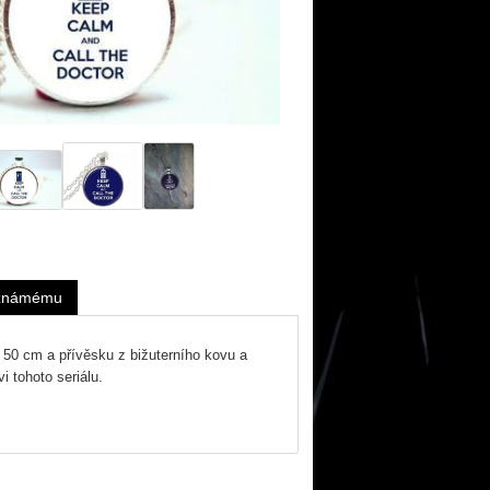
 známému
 50 cm a přívěsku z bižuterního kovu a
 tohoto seriálu.