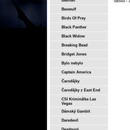
Batman
nahoru
|
T
Beowulf
Birds Of Prey
Black Panther
Black Widow
Breaking Bead
Bridget Jones
Bylo nebylo
Captain America
Čarodějky
Čarodějky z East End
CSI Kriminálka Las
Vegas
Dámský Gambit
Daredevil
Deadpool