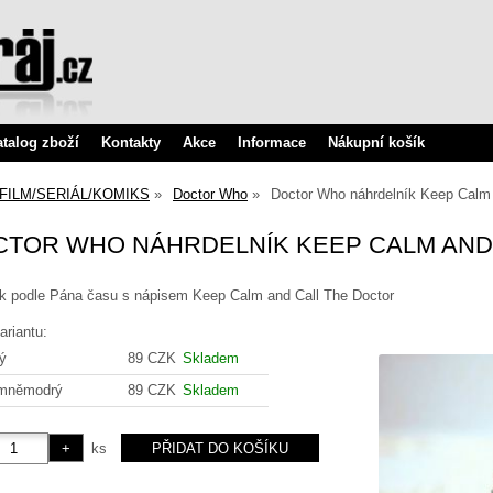
atalog zboží
Kontakty
Akce
Informace
Nákupní košík
FILM/SERIÁL/KOMIKS
Doctor Who
Doctor Who náhrdelník Keep Calm 
TOR WHO NÁHRDELNÍK KEEP CALM AND 
ík podle Pána času s nápisem Keep Calm and Call The Doctor
ariantu:
lý
89 CZK
Skladem
mněmodrý
89 CZK
Skladem
ks