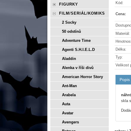
Kód:
FIGURKY
FILM/SERIÁL/KOMIKS
Cena:
2 Socky
Dostupno
50 odstínů
Materiál:
Adventure Time
Hmotnos
Délka:
Agenti S.H.I.E.L.D
Typ:
Aladdin
Velikost 
Alenka v říši divů
American Horror Story
Popis
Ant-Man
náhrd
Arabela
skla 
Auta
Dodáv
Avatar
Avengers