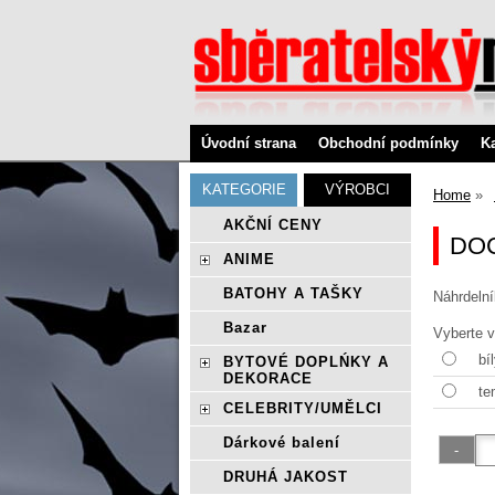
Úvodní strana
Obchodní podmínky
K
KATEGORIE
VÝROBCI
Home
AKČNÍ CENY
DOC
ANIME
BATOHY A TAŠKY
Náhrdeln
Bazar
Vyberte v
bí
BYTOVÉ DOPLŃKY A
DEKORACE
te
CELEBRITY/UMĚLCI
Dárkové balení
DRUHÁ JAKOST