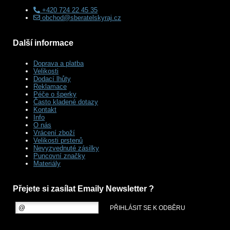
+420 724 22 45 35
obchod@sberatelskyraj.cz
Další informace
Doprava a platba
Velikosti
Dodací lhůty
Reklamace
Péče o šperky
Často kladené dotazy
Kontakt
Info
O nás
Vrácení zboží
Velikosti prstenů
Nevyzvednuté zásilky
Puncovní značky
Materiály
Přejete si zasílat Emaily Newsletter ?