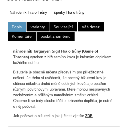
Náhrdeník Hra o Trůny
šperky Hra o trůny
Popis
varianty
Související
Váš dotaz
Komentáře
poslat známému
náhrdelník Targaryen Sigil Hra o trůny (Game of
Thrones)
vyroben z bižuterního kovu je krásným doplnkem
každého outfitu.
Bižuterie je obecně určena především pro příležitostné
nošení. Je třeba si uvědomit, že obecný bižuterní kov je
slitinou několika druhů méně odolných kovů a je opatřen
různými povrchovými úpravami, které mohou nesprávných
zacházením a přílišným namáháním změnit vzhled.
Chceme-li se tedy dlouho těšit z krásného doplňku, je nutné
o něj pečovat.
Jak pečovat o bižuterii a jak ji čistit zjistíte
ZDE