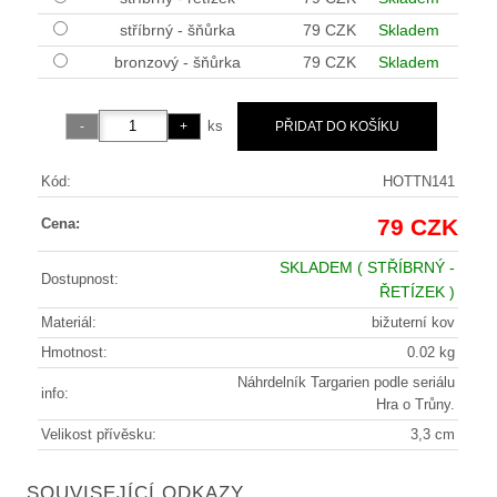
stříbrný - šňůrka
79 CZK
Skladem
bronzový - šňůrka
79 CZK
Skladem
ks
Kód:
HOTTN141
79 CZK
Cena:
SKLADEM
( STŘÍBRNÝ -
Dostupnost:
ŘETÍZEK )
Materiál:
bižuterní kov
Hmotnost:
0.02 kg
Náhrdelník Targarien podle seriálu
info:
Hra o Trůny.
Velikost přívěsku:
3,3 cm
SOUVISEJÍCÍ ODKAZY