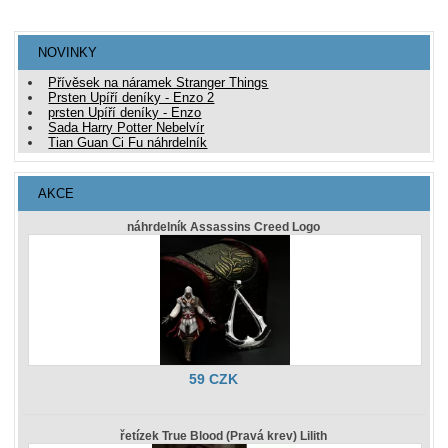
NOVINKY
Přívěsek na náramek Stranger Things
Prsten Upíří deníky - Enzo 2
prsten Upíří deníky - Enzo
Sada Harry Potter Nebelvír
Tian Guan Ci Fu náhrdelník
AKCE
náhrdelník Assassins Creed Logo
59 CZK
řetízek True Blood (Pravá krev) Lilith