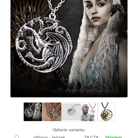
Vyberte variantu:
stříbrný - řetízek
79 CZK
Skladem