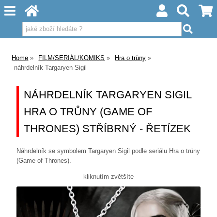
Home
FILM/SERIÁL/KOMIKS
Hra o trůny
náhrdelník Targaryen Sigil
NÁHRDELNÍK TARGARYEN SIGIL
HRA O TRŮNY (GAME OF
THRONES) STŘÍBRNÝ - ŘETÍZEK
Náhrdelník se symbolem Targaryen Sigil podle seriálu Hra o trůny
(Game of Thrones).
kliknutím zvětšíte