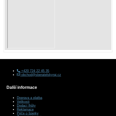
+420 724 22 45 35
obchod@sberatelskyraj.cz
Další informace
Doprava a platba
Velikosti
Dodací lhůty
Reklamace
Péče o šperky