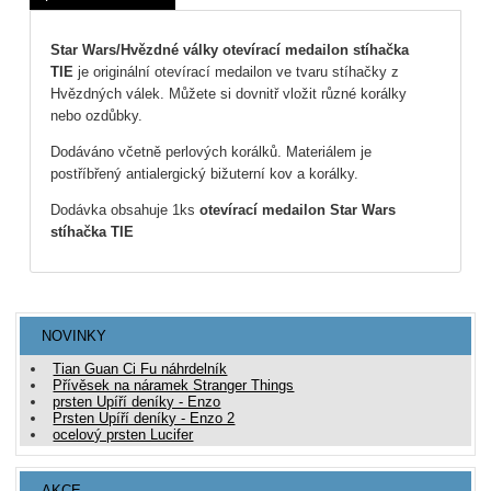
Star Wars/Hvězdné války otevírací medailon stíhačka
TIE
je originální otevírací medailon ve tvaru stíhačky z
Hvězdných válek. Můžete si dovnitř vložit různé korálky
nebo ozdůbky.
Dodáváno včetně perlových korálků. Materiálem je
postříbřený antialergický bižuterní kov a korálky.
Dodávka obsahuje 1ks
otevírací medailon Star Wars
stíhačka TIE
NOVINKY
Tian Guan Ci Fu náhrdelník
Přívěsek na náramek Stranger Things
prsten Upíří deníky - Enzo
Prsten Upíří deníky - Enzo 2
ocelový prsten Lucifer
AKCE