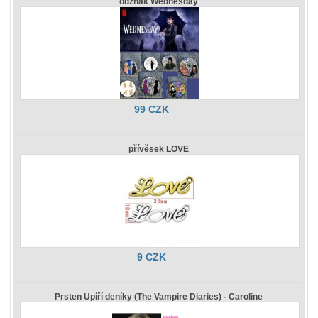
odznak Wednesday
99 CZK
přívěsek LOVE
9 CZK
Prsten Upíří deníky (The Vampire Diaries) - Caroline