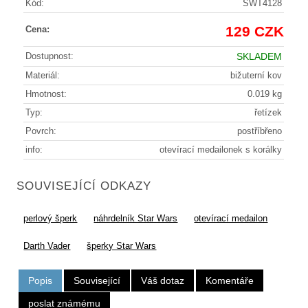
Kód:
SWT4128
129 CZK
Cena:
Dostupnost:
SKLADEM
Materiál:
bižuterní kov
Hmotnost:
0.019 kg
Typ:
řetízek
Povrch:
postříbřeno
info:
otevírací medailonek s korálky
SOUVISEJÍCÍ ODKAZY
perlový šperk
náhrdelník Star Wars
otevírací medailon
Darth Vader
šperky Star Wars
Popis
Související
Váš dotaz
Komentáře
poslat známému