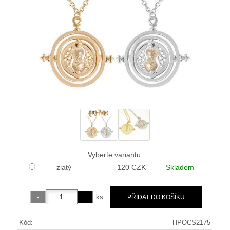
Vyberte variantu:
zlatý
120 CZK
Skladem
ks
Kód:
HPOCS2175