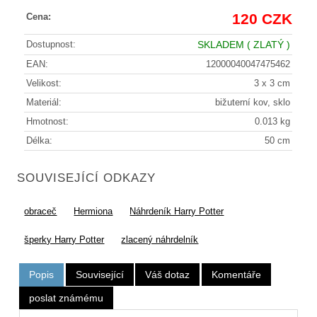
120 CZK
Cena:
Dostupnost:
SKLADEM
( ZLATÝ )
EAN:
12000040047475462
Velikost:
3 x 3 cm
Materiál:
bižuterní kov, sklo
Hmotnost:
0.013 kg
Délka:
50 cm
SOUVISEJÍCÍ ODKAZY
obraceč
Hermiona
Náhrdeník Harry Potter
šperky Harry Potter
zlacený náhrdelník
Popis
Související
Váš dotaz
Komentáře
poslat známému