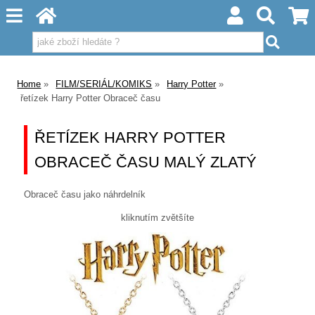
Home
FILM/SERIÁL/KOMIKS
Harry Potter
řetízek Harry Potter Obraceč času
ŘETÍZEK HARRY POTTER
OBRACEČ ČASU MALÝ ZLATÝ
Obraceč času jako náhrdelník
kliknutím zvětšíte