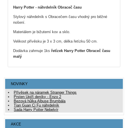
Harry Potter - náhrdelník Obraceč času
Stylový náhrdelník s Obracečem času vhodný pro běžné
nošení.
Materiálem je bižuterní kov a sklo.
Velikost přívěsku je 3 x 3 cm, délka řetízku 50 cm.
Dodávka zahrnuje 1ks
řetízek Harry Potter Obraceč času
malý
NOVINKY
Přívěsek na náramek Stranger Things
Prsten Upíří deníky - Enzo 2
Bezová hůlka Albuse Brumbála
Tian Guan Ci Fu náhrdelník
Sada Harry Potter Nebelvír
AKCE