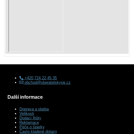
+420 724 22 45 35
obchod@sberatelskyraj.cz
Další informace
Doprava a platba
Velikosti
Dodací lhůty
Reklamace
Péče o šperky
Často kladené dotazy