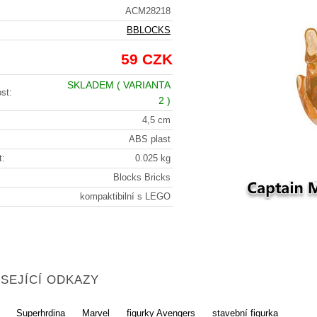
ACM28218
BBLOCKS
59 CZK
SKLADEM
( VARIANTA
st:
2 )
4,5 cm
ABS plast
t:
0.025 kg
Blocks Bricks
kompaktibilní s LEGO
SEJÍCÍ ODKAZY
Superhrdina
Marvel
figurky Avengers
stavební figurka