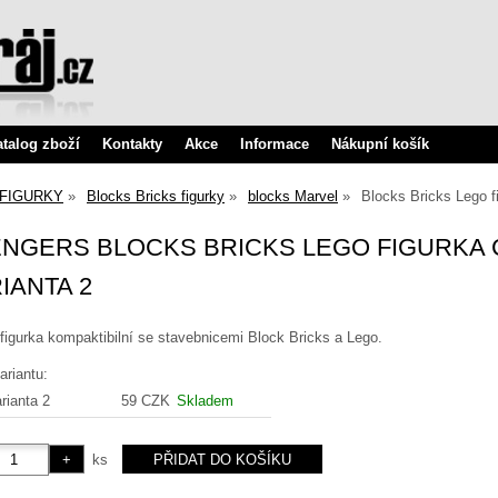
atalog zboží
Kontakty
Akce
Informace
Nákupní košík
FIGURKY
Blocks Bricks figurky
blocks Marvel
Blocks Bricks Lego f
NGERS BLOCKS BRICKS LEGO FIGURKA 
IANTA 2
figurka kompaktibilní se stavebnicemi Block Bricks a Lego.
ariantu:
rianta 2
59 CZK
Skladem
ks