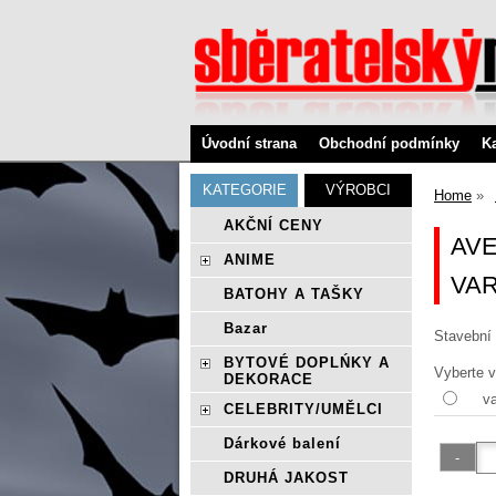
Úvodní strana
Obchodní podmínky
K
KATEGORIE
VÝROBCI
Home
AKČNÍ CENY
AVE
ANIME
VAR
BATOHY A TAŠKY
Bazar
Stavební 
BYTOVÉ DOPLŃKY A
Vyberte v
DEKORACE
va
CELEBRITY/UMĚLCI
Dárkové balení
DRUHÁ JAKOST