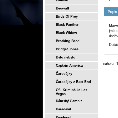
Batman
Beowulf
Popis
Birds Of Prey
Black Panther
Marve
jmén
Black Widow
dodáv
Breaking Bead
Dodáv
Bridget Jones
Bylo nebylo
nahoru
|
T
Captain America
Čarodějky
Čarodějky z East End
CSI Kriminálka Las
Vegas
Dámský Gambit
Daredevil
Deadpool