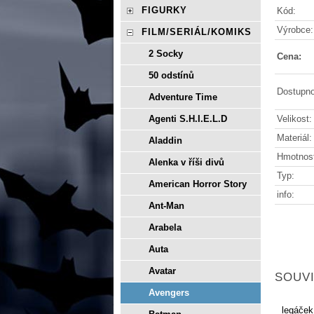
FIGURKY
Kód:
Výrobce:
FILM/SERIÁL/KOMIKS
2 Socky
Cena:
50 odstínů
Dostupno
Adventure Time
Velikost:
Agenti S.H.I.E.L.D
Materiál:
Aladdin
Hmotnos
Alenka v říši divů
Typ:
American Horror Story
info:
Ant-Man
Arabela
Auta
Avatar
SOUVI
Avengers
legáček