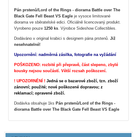
Pán prstenů/Lord of the Rings - diorama Battle over The
Black Gate Fell Beast VS Eagle
je vysoce limitované
diorama ve sběratelské edici. Oficiálně licencovaný produkt.
Vyrobeno pouze
1250 ks
. Výrobce Sideshow Collectibles.
Dodáváno v original krabici s designem pána prstenů.
Již
nesehnatelné!
Upozornění: nadměrná zásilka, fotografie na vyžádání
POŠKOZENO: rozbité při přepravě, část slepeno, zbylé
kousky nejsou součástí. Větší rozsah poškození.
! UPOZORNĚNÍ !
Jedná se o bazarové zboží, tzn. zboží
zánovní; použité; nové poškozené dopravou; z
reklamací; opravené zboží.
Dodávka obsahuje 1ks
Pán prstenů/Lord of the Rings -
diorama Battle over The Black Gate Fell Beast VS Eagle