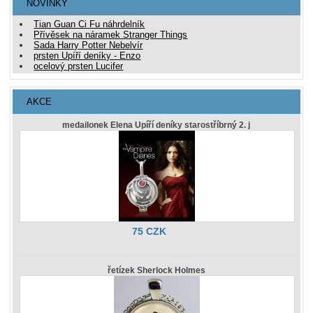
NOVINKY
Tian Guan Ci Fu náhrdelník
Přívěsek na náramek Stranger Things
Sada Harry Potter Nebelvír
prsten Upíří deníky - Enzo
ocelový prsten Lucifer
AKCE
medailonek Elena Upíří deníky starostříbrný 2. j
75 CZK
řetízek Sherlock Holmes