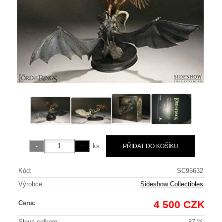
ks
Kód:
SC95632
Výrobce:
Sideshow Collectibles
4 500 CZK
Cena:
Sleva celkem:
87 %