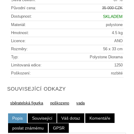
Původní cena:
35 000 CZK
Dostupnost:
SKLADEM
Materiál:
polystone
Hmotnost:
4.5 kg
Licence:
ANO
Rozměry:
56 x 33 cm
Typ:
Polystone Diorama
Limitovaná edice:
1250
Poškození:
rozbité
SOUVISEJÍCÍ ODKAZY
sběratelská figurka
poškozeno
vada
Popis
Související
Váš dotaz
Komentáře
poslat známému
GPSR