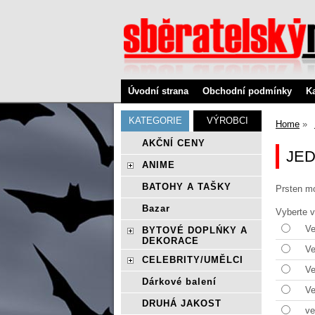
Úvodní strana
Obchodní podmínky
K
KATEGORIE
VÝROBCI
Home
AKČNÍ CENY
JED
ANIME
BATOHY A TAŠKY
Prsten mo
Bazar
Vyberte v
Ve
BYTOVÉ DOPLŃKY A
DEKORACE
Ve
CELEBRITY/UMĚLCI
Ve
Dárkové balení
Ve
DRUHÁ JAKOST
ve