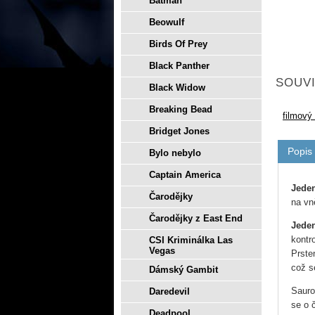
Batman
Beowulf
Birds Of Prey
Black Panther
SOUVI
Black Widow
Breaking Bead
filmový
Bridget Jones
Popis
Bylo nebylo
Captain America
Jeden
Čarodějky
na vně
Čarodějky z East End
Jeden
kontr
CSI Kriminálka Las
Vegas
Prste
což s
Dámský Gambit
Sauro
Daredevil
se o č
Deadpool