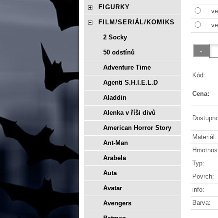
FIGURKY
ve
FILM/SERIÁL/KOMIKS
ve
2 Socky
50 odstínů
Adventure Time
Kód:
Agenti S.H.I.E.L.D
Cena:
Aladdin
Alenka v říši divů
Dostupno
American Horror Story
Materiál:
Ant-Man
Hmotnos
Arabela
Typ:
Auta
Povrch:
Avatar
info:
Barva:
Avengers