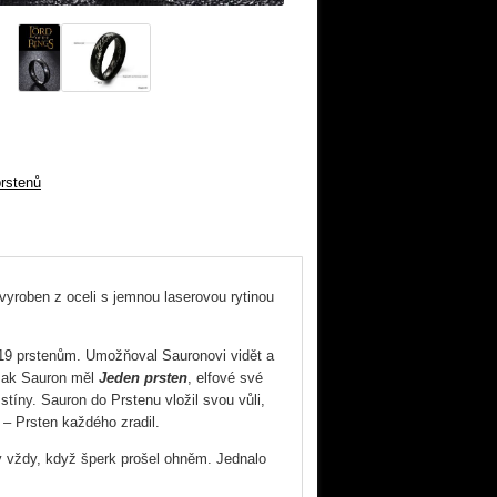
rstenů
 vyroben z oceli s jemnou laserovou rytinou
19 prstenům. Umožňoval Sauronovi vidět a
však Sauron měl
Jeden prsten
, elfové své
tíny. Sauron do Prstenu vložil svou vůli,
 – Prsten každého zradil.
y vždy, když šperk prošel ohněm. Jednalo