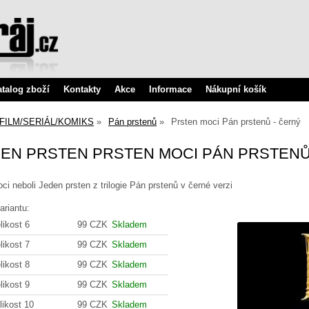
atalog zboží
Kontakty
Akce
Informace
Nákupní košík
FILM/SERIÁL/KOMIKS
Pán prstenů
Prsten moci Pán prstenů - černý
EN PRSTEN PRSTEN MOCI PÁN PRSTENŮ 
ci neboli Jeden prsten z trilogie Pán prstenů v černé verzi
ariantu:
likost 6
99 CZK
Skladem
likost 7
99 CZK
Skladem
likost 8
99 CZK
Skladem
likost 9
99 CZK
Skladem
likost 10
99 CZK
Skladem