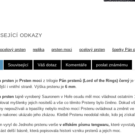
SEJÍCÍ ODKAZY
 ocelový prsten
replika
prsten moci
ocelový prsten
šperky Pán p
Související
Váš dotaz
Komentáře
poslat známému
 prsten
je
Prsten moci
z trilogie
Pán prstenů (Lord of the Rings)
černý
je
jší i vnitřní straně. Výška prstenu je
6 mm
.
 prsten
tajně vyrobený Sauronem v Hoře osudu měl moc vládnout ostatním 
olovat myšlenky jejich nositelů a vše co těmito Prsteny bylo činěno. Dokud 
ny nepoužívali a trpaslíky nebylo možno mocí Prstenu ovládnout a změnit ve s
e nakonec ukázalo jeho zkázou. Kletbě Prstenu neodolal nikdo, kdo jej získal
n vyryl do Jednoho prstenu verše
v elfském písmu tengwaru,
které vyvstal
ást delší básně, která popisovala historii vzniku prstenů a jejich moc.