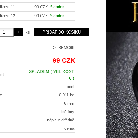
likost 11
99 CZK
Skladem
likost 12
99 CZK
Skladem
ks
LOTRPMC68
99 CZK
SKLADEM
( VELIKOST
st:
6 )
ocel
t:
0.011 kg
6 mm
leštěný
nápis v elfštině
černá