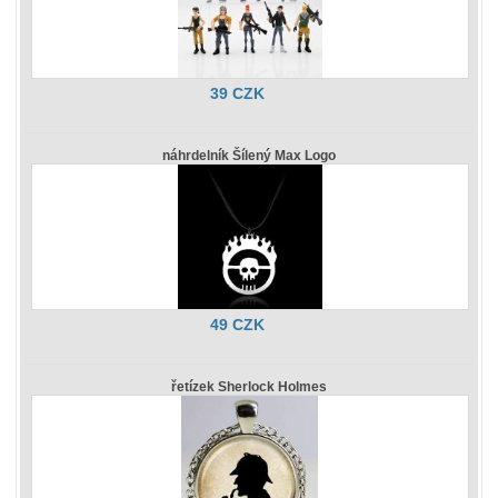
39 CZK
náhrdelník Šílený Max Logo
49 CZK
řetízek Sherlock Holmes