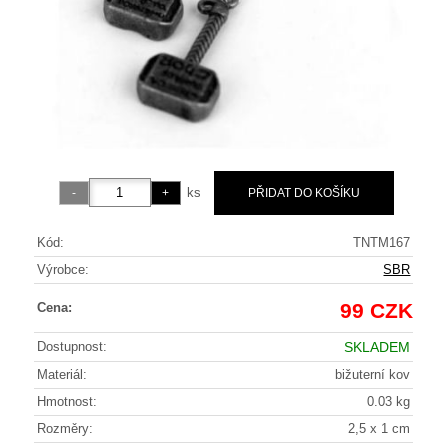
ks
Kód:
TNTM167
Výrobce:
SBR
99 CZK
Cena:
Dostupnost:
SKLADEM
Materiál:
bižuterní kov
Hmotnost:
0.03 kg
Rozměry:
2,5 x 1 cm