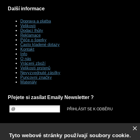
Další informace
Doprava a platba
Velikosti
Dodací lhůty
Reklamace
Péče o šperky
Často kladené dotazy
Kontakt
Info
O nás
Vrácení zboží
Velikosti prstenů
Nevyzvednuté zásilky
Puncovní značky
Materiály
Přejete si zasílat Emaily Newsletter ?
×
Tyto webové stránky používají soubory cookie.