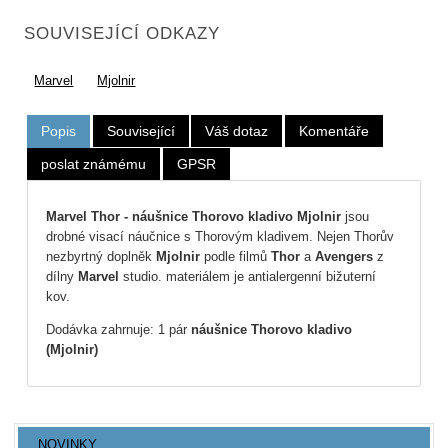
SOUVISEJÍCÍ ODKAZY
Marvel
Mjolnir
Popis
Související
Váš dotaz
Komentáře
poslat známému
GPSR
Marvel Thor - náušnice Thorovo kladivo Mjolnir
jsou
drobné visací náučnice s Thorovým kladivem. Nejen Thorův
nezbyrtný doplněk
Mjolnir
podle filmů
Thor
a
Avengers
z
dílny
Marvel
studio. materiálem je antialergenní bižuterní
kov.
Dodávka zahrnuje: 1 pár
náušnice Thorovo kladivo
(Mjolnir)
NOVINKY