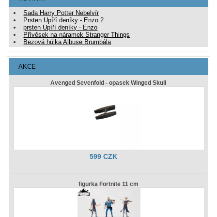
Sada Harry Potter Nebelvír
Prsten Upíří deníky - Enzo 2
prsten Upíří deníky - Enzo
Přívěsek na náramek Stranger Things
Bezová hůlka Albuse Brumbála
AKCE
Avenged Sevenfold - opasek Winged Skull
599 CZK
figurka Fortnite 11 cm