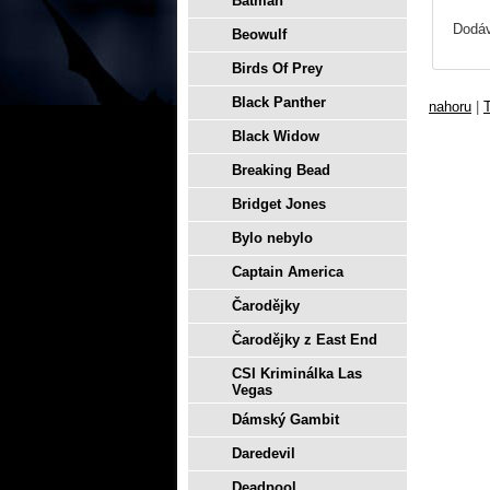
Batman
Dodáv
Beowulf
Birds Of Prey
Black Panther
nahoru
|
T
Black Widow
Breaking Bead
Bridget Jones
Bylo nebylo
Captain America
Čarodějky
Čarodějky z East End
CSI Kriminálka Las
Vegas
Dámský Gambit
Daredevil
Deadpool