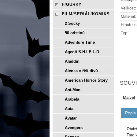
FIGURKY
Velikost:
FILM/SERIÁL/KOMIKS
Materiál:
2 Socky
Hmotnos
Typ:
50 odstínů
Adventure Time
Agenti S.H.I.E.L.D
Aladdin
Alenka v říši divů
American Horror Story
SOUVI
Ant-Man
Marvel
Arabela
Auta
Popis
Avatar
Avengers
Otvír
Tato 