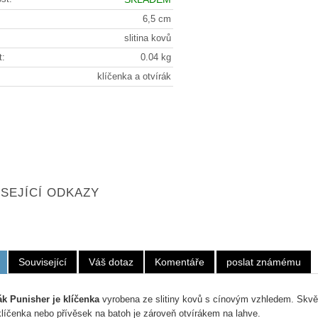
6,5 cm
slitina kovů
t:
0.04 kg
klíčenka a otvírák
SEJÍCÍ ODKAZY
Související
Váš dotaz
Komentáře
poslat známému
ák Punisher je klíčenka
vyrobena ze slitiny kovů s cínovým vzhledem. Skvě
klíčenka nebo přívěsek na batoh je zároveň otvírákem na lahve.