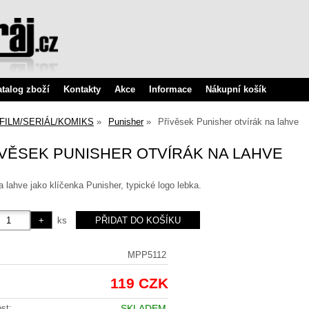
atalog zboží
Kontakty
Akce
Informace
Nákupní košík
FILM/SERIÁL/KOMIKS
Punisher
Přívěsek Punisher otvírák na lahve
VĚSEK PUNISHER OTVÍRÁK NA LAHVE
a lahve jako klíčenka Punisher, typické logo lebka.
ks
MPP5112
119 CZK
st:
SKLADEM