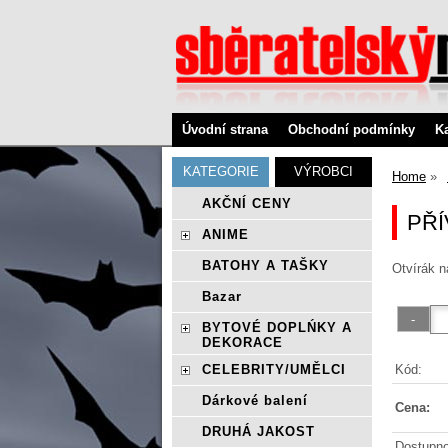
Úvodní strana
Obchodní podmínky
K
KATEGORIE
VÝROBCI
Home
AKČNÍ CENY
PŘÍ
ANIME
BATOHY A TAŠKY
Otvírák n
Bazar
BYTOVÉ DOPLŃKY A
DEKORACE
Kód:
CELEBRITY/UMĚLCI
Dárkové balení
Cena:
DRUHÁ JAKOST
Dostupno