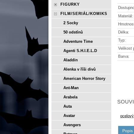
FIGURKY
Dostupno
FILM/SERIÁL/KOMIKS
Materiál:
2 Socky
Hmotnos
Délka:
50 odstínů
Typ:
Adventure Time
Velikost 
Agenti S.H.I.E.L.D
Barva:
Aladdin
Alenka v říši divů
American Horror Story
Ant-Man
Arabela
SOUVI
Auta
Avatar
ocelový
Avengers
Popis