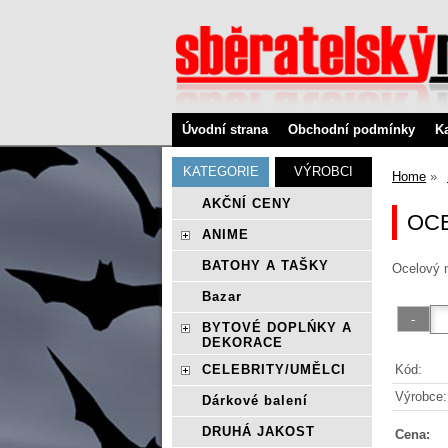
Úvodní strana
Obchodní podmínky
K
KATEGORIE
VÝROBCI
Home
AKČNÍ CENY
OCE
ANIME
BATOHY A TAŠKY
Ocelový n
Bazar
BYTOVÉ DOPLŃKY A
DEKORACE
Kód:
CELEBRITY/UMĚLCI
Výrobce:
Dárkové balení
DRUHÁ JAKOST
Cena: