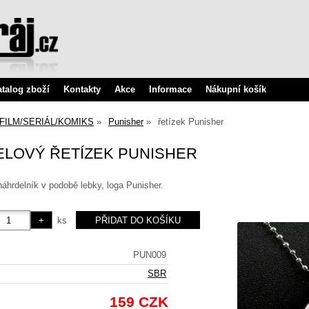
atalog zboží
Kontakty
Akce
Informace
Nákupní košík
FILM/SERIÁL/KOMIKS
Punisher
řetízek Punisher
LOVÝ ŘETÍZEK PUNISHER
áhrdelník v podobě lebky, loga Punisher.
ks
PUN009
SBR
159 CZK