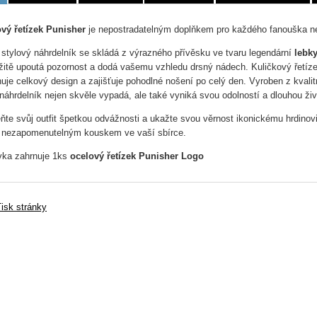
vý řetízek Punisher
je nepostradatelným doplňkem pro každého fanouška ne
 stylový náhrdelník se skládá z výrazného přívěsku ve tvaru legendární
lebk
itě upoutá pozornost a dodá vašemu vzhledu drsný nádech. Kuličkový řetízek
huje celkový design a zajišťuje pohodlné nošení po celý den. Vyroben z kval
 náhrdelník nejen skvěle vypadá, ale také vyniká svou odolností a dlouhou živ
ňte svůj outfit špetkou odvážnosti a ukažte svou věrnost ikonickému hrdinov
 nezapomenutelným kouskem ve vaší sbírce.
ka zahrnuje 1ks
ocelový řetízek Punisher Logo
isk stránky