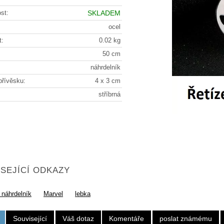
st:
SKLADEM
ocel
t:
0.02 kg
50 cm
náhrdelník
přívěsku:
4 x 3 cm
stříbrná
SEJÍCÍ ODKAZY
 náhrdelník
Marvel
lebka
Související
Váš dotaz
Komentáře
poslat známému