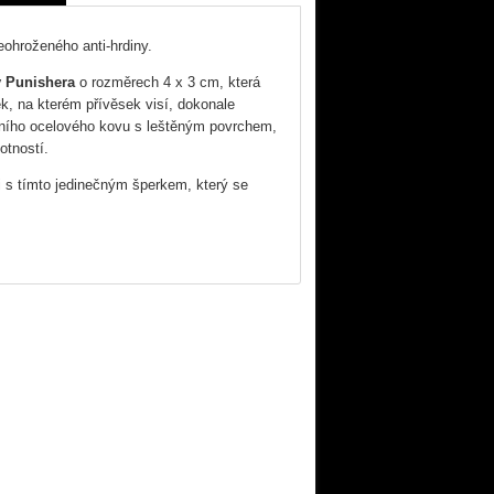
ohroženého anti-hrdiny.
y Punishera
o rozměrech 4 x 3 cm, která
, na kterém přívěsek visí, dokonale
itního ocelového kovu s leštěným povrchem,
otností.
i s tímto jedinečným šperkem, který se