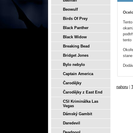
Batman
Beowulf
Ocelo
Birds Of Prey
Tento
Black Panther
okamž
podtr
Black Widow
tento
Breaking Bead
Okoře
Bridget Jones
stane
Bylo nebylo
Dodáv
Captain America
Čarodějky
nahoru
|
T
Čarodějky z East End
CSI Kriminálka Las
Vegas
Dámský Gambit
Daredevil
Deadpool